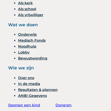
Als kerk
Als school
Als vrijwilliger
Wat we doen
Onderwijs
Medisch Fonds
Noodhulp
Lobby
Bewustwording
Wie we zijn
Over ons
In de media
Resultaten & plannen
ANBI Gegevens
Sponsor een kind
Doneren