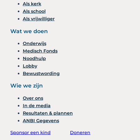
Als kerk
Als school
Als vrijwilliger
Wat we doen
Onderwijs
Medisch Fonds
Noodhulp
Lobby
Bewustwording
Wie we zijn
Over ons
In de media
Resultaten & plannen
ANBI Gegevens
Sponsor een kind
Doneren