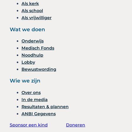
Als kerk
Als school
Als vrijwilliger
Wat we doen
Onderwijs
Medisch Fonds
Noodhulp
Lobby
Bewustwording
Wie we zijn
Over ons
In de media
Resultaten & plannen
ANBI Gegevens
Sponsor een kind
Doneren