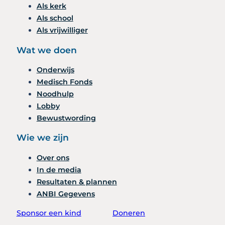
Als kerk
Als school
Als vrijwilliger
Wat we doen
Onderwijs
Medisch Fonds
Noodhulp
Lobby
Bewustwording
Wie we zijn
Over ons
In de media
Resultaten & plannen
ANBI Gegevens
Sponsor een kind
Doneren