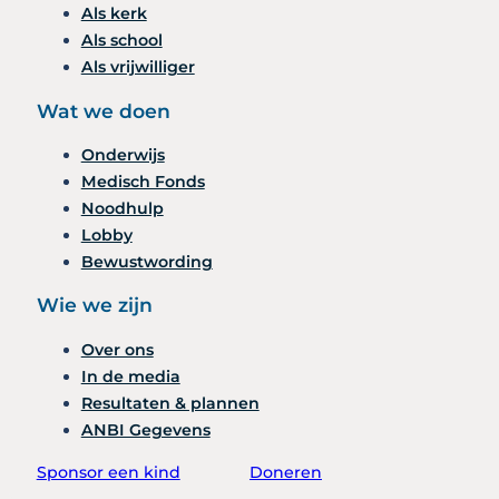
Als kerk
Als school
Als vrijwilliger
Wat we doen
Onderwijs
Medisch Fonds
Noodhulp
Lobby
Bewustwording
Wie we zijn
Over ons
In de media
Resultaten & plannen
ANBI Gegevens
Sponsor een kind
Doneren