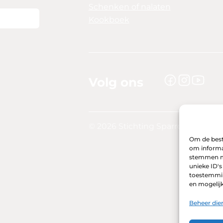
Schenken of nalaten
Kookboek
Volg ons
© 2026 Stichting Sparrow | Websi
Om de beste
om informat
stemmen me
unieke ID's
toestemming
en mogelij
Beheer die