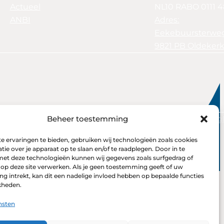
Actueel
NL10 RABO 0111 
ANBI
Adres:
Eekebuursterweg
9821 PB Oldeker
Beheer toestemming
Wites
Privacy Verklaring
te door
 ervaringen te bieden, gebruiken wij technologieën zoals cookies
ie over je apparaat op te slaan en/of te raadplegen. Door in te
t deze technologieën kunnen wij gegevens zoals surfgedrag of
 op deze site verwerken. Als je geen toestemming geeft of uw
 intrekt, kan dit een nadelige invloed hebben op bepaalde functies
kheden.
nsten