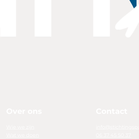
Over ons
Contact
Wie we zijn
info@stichtingsp
Wat we doen
06 37 45 50 37