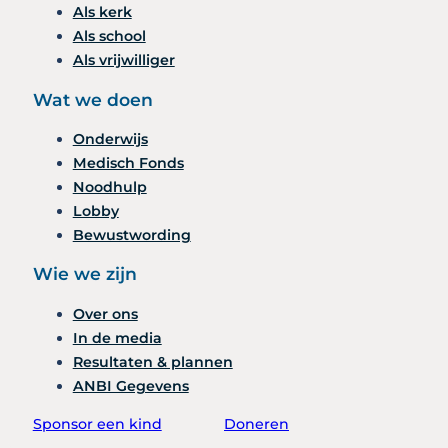
Als kerk
Als school
Als vrijwilliger
Wat we doen
Onderwijs
Medisch Fonds
Noodhulp
Lobby
Bewustwording
Wie we zijn
Over ons
In de media
Resultaten & plannen
ANBI Gegevens
Sponsor een kind
Doneren