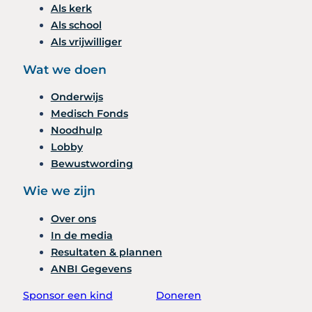
Als kerk
Als school
Als vrijwilliger
Wat we doen
Onderwijs
Medisch Fonds
Noodhulp
Lobby
Bewustwording
Wie we zijn
Over ons
In de media
Resultaten & plannen
ANBI Gegevens
Sponsor een kind
Doneren