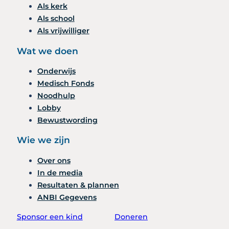
Als kerk
Als school
Als vrijwilliger
Wat we doen
Onderwijs
Medisch Fonds
Noodhulp
Lobby
Bewustwording
Wie we zijn
Over ons
In de media
Resultaten & plannen
ANBI Gegevens
Sponsor een kind
Doneren