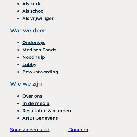
Als kerk
Als school
Als vrijwilliger
Wat we doen
Onderwijs
Medisch Fonds
Noodhulp
Lobby
Bewustwording
Wie we zijn
Over ons
In de media
Resultaten & plannen
ANBI Gegevens
Sponsor een kind
Doneren