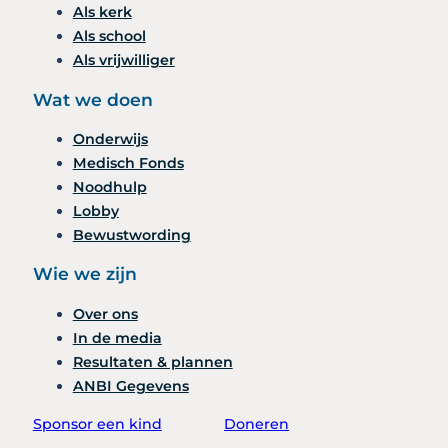
Als kerk
Als school
Als vrijwilliger
Wat we doen
Onderwijs
Medisch Fonds
Noodhulp
Lobby
Bewustwording
Wie we zijn
Over ons
In de media
Resultaten & plannen
ANBI Gegevens
Sponsor een kind
Doneren