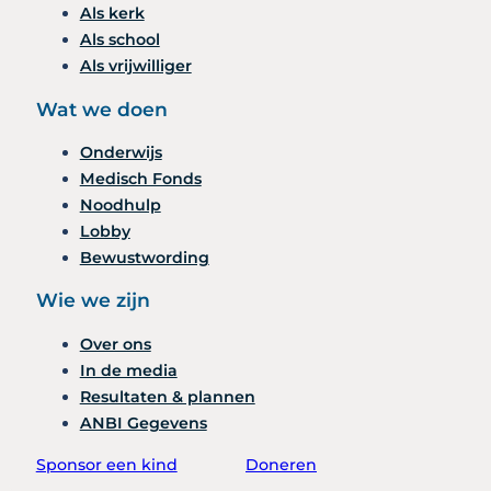
Als kerk
Als school
Als vrijwilliger
Wat we doen
Onderwijs
Medisch Fonds
Noodhulp
Lobby
Bewustwording
Wie we zijn
Over ons
In de media
Resultaten & plannen
ANBI Gegevens
Sponsor een kind
Doneren